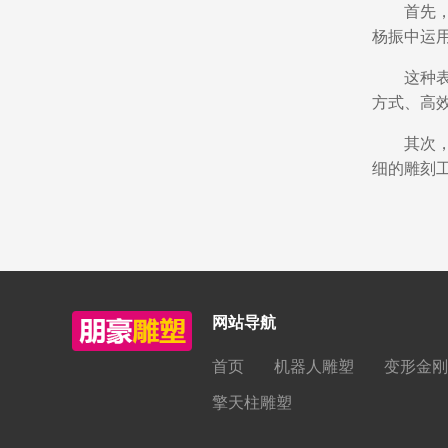
首先
杨振中运
这种
方式、高
其次
细的雕刻
网站导航
首页
机器人雕塑
变形金刚
擎天柱雕塑